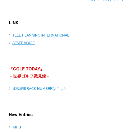
LINK
TELE PLANNING INTERNATIONAL
STAFF VOICE
『GOLF TODAY』
－世界ゴルフ識見録－
連載記事BACK NUMBERはこちら
New Entries
NHS