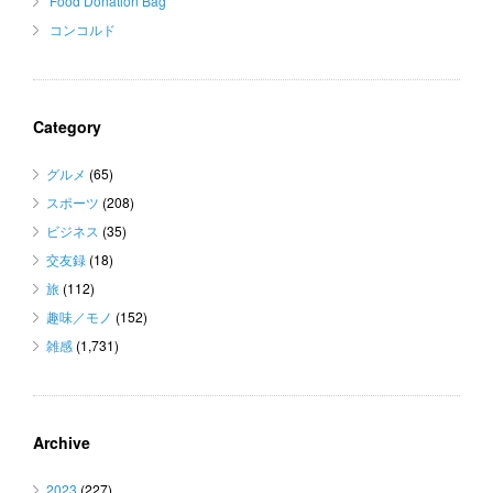
Food Donation Bag
コンコルド
Category
グルメ
(65)
スポーツ
(208)
ビジネス
(35)
交友録
(18)
旅
(112)
趣味／モノ
(152)
雑感
(1,731)
Archive
2023
(227)