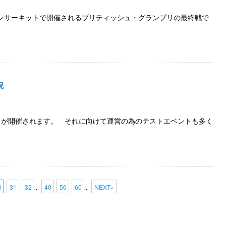
ンサーキットで開催されるブリティッシュ・グランプリの最終戦で
況
クが開催されます。 それに向けて運営の為のテストエベントも多く
0
31
32
40
50
60
NEXT»
...
...