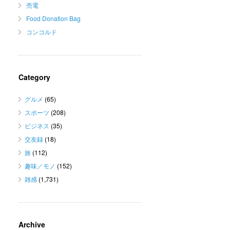
売電
Food Donation Bag
コンコルド
Category
グルメ
(65)
スポーツ
(208)
ビジネス
(35)
交友録
(18)
旅
(112)
趣味／モノ
(152)
雑感
(1,731)
Archive